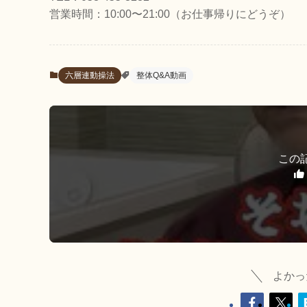
営業時間：10:00〜21:00（お仕事帰りにどうぞ）
六層連動操法
整体Q&A動画
この
よかっ