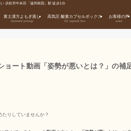
い 浜松市中央区「遠州病院」駅 徒歩1分の整体院
黄土漢方よもぎ蒸し
高気圧 酸素カプセルボックス
お客様の声
steamed yomogi
O2 capsule box
voice
ショート動画「姿勢が悪いとは？」の補
めたりしていませんか？