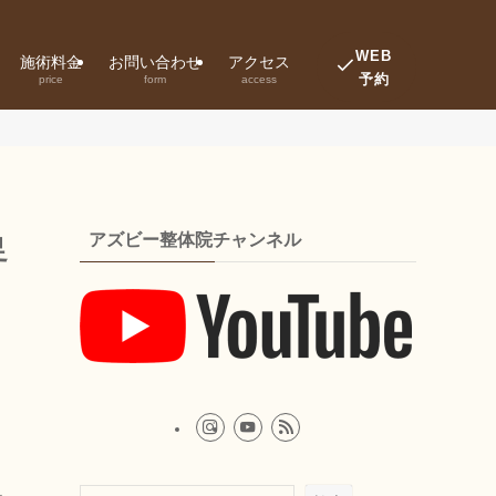
WEB
施術料金
お問い合わせ
アクセス
予約
price
form
access
アズビー整体院チャンネル
足