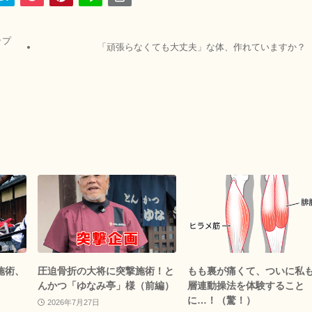
ップ
「頑張らなくても大丈夫」な体、作れていますか？
施術、
圧迫骨折の大将に突撃施術！と
もも裏が痛くて、ついに私
んかつ「ゆなみ亭」様（前編）
層連動操法を体験すること
に…！（驚！）
2026年7月27日