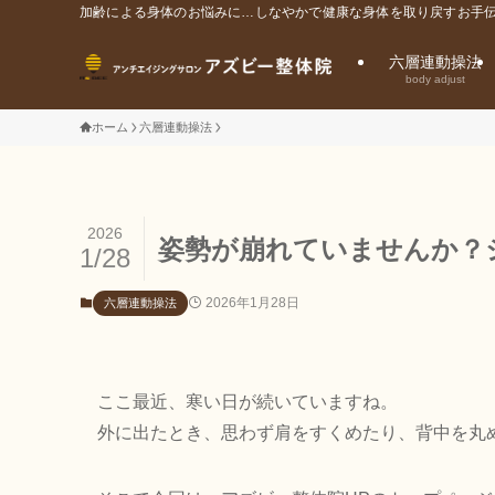
加齢による身体のお悩みに…しなやかで健康な身体を取り戻すお手伝
六層連動操法
body adjust
ホーム
六層連動操法
2026
姿勢が崩れていませんか？
1/28
2026年1月28日
六層連動操法
ここ最近、寒い日が続いていますね。
外に出たとき、思わず肩をすくめたり、背中を丸