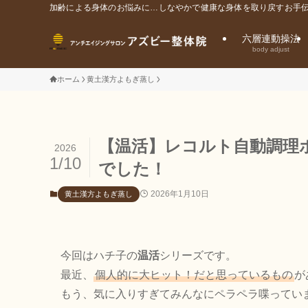
加齢による身体のお悩みに…しなやかで健康な身体を取り戻すお手伝
六層連動操法
body adjust
ホーム
黄土漢方よもぎ蒸し
【温活】レコルト自動調理
2026
1/10
でした！
2026年1月10日
黄土漢方よもぎ蒸し
今回はハチ子の
温活
シリーズです。
最近、
個人的に大ヒット！だと思っているもの
が
もう、気に入りすぎてみんなにペラペラ喋ってい