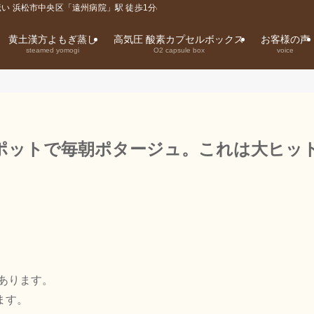
い 浜松市中央区「遠州病院」駅 徒歩1分の整体院
黄土漢方よもぎ蒸し
高気圧 酸素カプセルボックス
お客様の声
steamed yomogi
O2 capsule box
voice
ポットで毎朝ポタージュ。これは大ヒッ
あります。
ます。