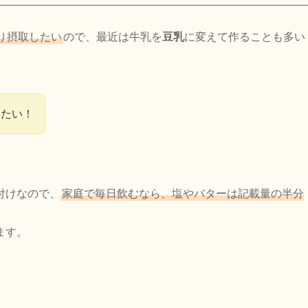
り摂取したい
ので、最近は牛乳を
豆乳
に変えて作ることも多い
みたい！
付けなので、
家庭で毎日飲むなら、塩やバターは記載量の半分
ます。