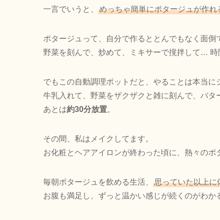
一言でいうと、
めっちゃ簡単にポタージュが作れ
ポタージュって、自分で作るととんでもなく面倒
野菜を刻んで、炒めて、ミキサーで撹拌して… 
でもこの自動調理ポットだと、やることは本当に
牛乳入れて、野菜をザクザクと雑に刻んで、バタ
あとは
約30分放置
。
その間、私はメイクしてます。
お化粧とヘアアイロンが終わった頃に、熱々のポ
毎朝ポタージュを飲める生活、
思っていた以上に
お腹も満足し、ずっと温かい感じが続くのがわか