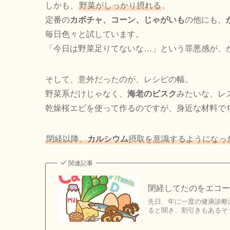
しかも、
野菜がしっかり摂れる
。
定番の
カボチャ、コーン、じゃがいも
の他にも、
毎日色々と試しています。
「今日は野菜足りてないな…」という罪悪感が、
そして、意外だったのが、レシピの幅。
野菜系だけじゃなく、
海老のビスク
みたいな、レ
乾燥桜エビを使って作るのですが、身近な材料で
閉経以降、
カルシウム
摂取を意識するようになっ
関連記事
閉経してたのをエコ
先日、年に一度の健康診断
ると聞き、割引きもあるそ