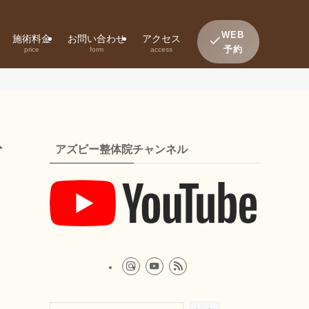
WEB
施術料金
お問い合わせ
アクセス
予約
price
form
access
ト
アズビー整体院チャンネル