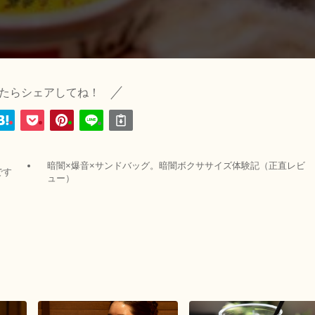
たらシェアしてね！
暗闇×爆音×サンドバッグ。暗闇ボクササイズ体験記（正直レビ
です
ュー）